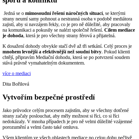
Jedná se o
mimosoudní řešení náročných situací
, se kterými
strany neumí samy pohnout a nestranná osoba v podobě mediátora
zajistí, aby si navzájem řekly, co je pro ně důležité, aby pracovaly
na komunikaci a pokusily se nalézt společně řešení.
Cílem mediace
je dohoda
, která je pro všechny strany férová a přijatelná.
K dosažení dohody obvykle stačí
dvě
až tři setkání. Celý proces je
mnohem levnější a efektivnější než soudní bitvy
. Pokud klienti
chtějí, připravím Mediační dohodu, která se po potvrzení
soudem
stává právně vymahatelným dokumentem.
více o mediaci
Dita Bořilová
Vytvořím bezpečné prostředí
Jako průvodce celým procesem zajistím, aby se všechny dotčené
strany začaly poslouchat, aby měly možnost si říci, co si říci
nedokázaly. V mnoha případech je pro ně velmi důležité vzájemné
porozumění a velmi často také omluva.
Všem klientům ve všech oblastech mediace po celou dobu pečlivě