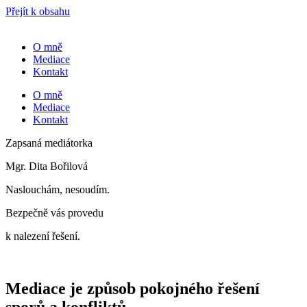
Přejít k obsahu
O mně
Mediace
Kontakt
O mně
Mediace
Kontakt
Zapsaná mediátorka
Mgr. Dita Bořilová
Naslouchám, nesoudím.
Bezpečně vás provedu
k nalezení řešení.
Mediace je způsob pokojného řešení
sporů a konfliktů